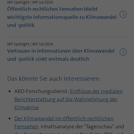
Webseite einwandfrei funktioniert.
MP Spotlight | MP 14/2024
Öffentlich-rechtliches Fernsehen bleibt
Name
Cookie-Informationen anzeigen
fe_typo_user
wichtigste Informationsquelle zu Klimawandel
und -politik
Anbieter
TYPO3
Statistik und Performance mit AT INTERNET
CROSS-DEVICE ANALYTICS LÖSUNG
Laufzeit
Session
MP Spotlight | MP 14/2024
Name
Cookie-Informationen anzeigen
atidvisitor
Vertrauen in Informationen über Klimawandel
Dieses Cookie ist ein Standard-Session-
und -politik sinkt erstmals deutlich
Cookie von TYPO3. Es speichert im Falle
Anbieter
AT INTERNET
eines Benutzer-Logins die Session ID
Zweck
mithilfe derer der eingeloggte User
Laufzeit
1 Jahr
Das könnte Sie auch interessieren:
wiedererkannt wird, um ihm Zugang zu
geschützten Bereichen zu gewähren.
Cookie von AT INTERNET zur Steuerung der
ARD-Forschungsdienst:
Einflüsse der medialen
Zweck
erweiterten Script- und Ereignisbehandlung
Berichterstattung auf die Wahrnehmung der
Name
PHPSESSID
Klimakrise
Name
atuserid
Anbieter
php
Der Klimawandel im öffentlich-rechtlichen
Fernsehen
. Inhaltsanalyse der "Tagesschau" und
Anbieter
AT INTERNET
Laufzeit
Ende der Sitzung