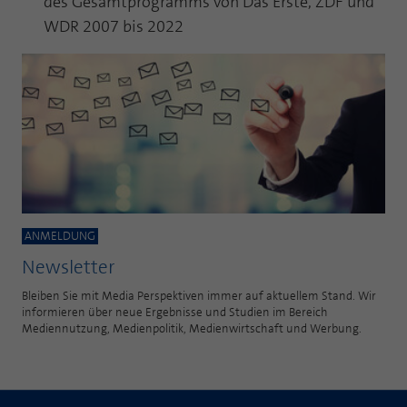
des Gesamtprogramms von Das Erste, ZDF und
Laufzeit
1 Jahr
WDR 2007 bis 2022
Zweck
PHPs Standard Sitzungs Identifikation
Cookie von AT INTERNET zur Steuerung der
Zweck
erweiterten Script- und Ereignisbehandlung
ANMELDUNG
Newsletter
Bleiben Sie mit Media Perspektiven immer auf aktuellem Stand. Wir
informieren über neue Ergebnisse und Studien im Bereich
Mediennutzung, Medienpolitik, Medienwirtschaft und Werbung.