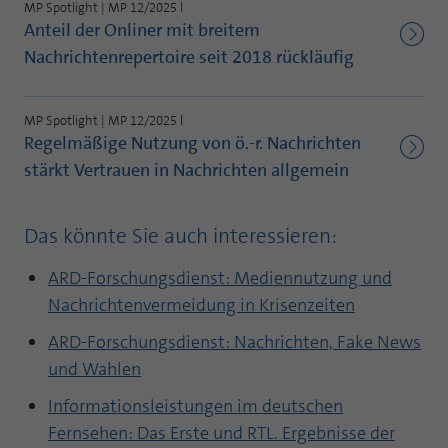
Webseite einwandfrei funktioniert.
MP Spotlight | MP 12/2025 l
Anteil der Onliner mit breitem
Name
Cookie-Informationen anzeigen
fe_typo_user
Nachrichtenrepertoire seit 2018 rückläufig
Anbieter
TYPO3
Statistik und Performance mit AT INTERNET
MP Spotlight | MP 12/2025 l
CROSS-DEVICE ANALYTICS LÖSUNG
Laufzeit
Session
Regelmäßige Nutzung von ö.-r. Nachrichten
Name
Cookie-Informationen anzeigen
atidvisitor
stärkt Vertrauen in Nachrichten allgemein
Dieses Cookie ist ein Standard-Session-
Cookie von TYPO3. Es speichert im Falle
Anbieter
AT INTERNET
eines Benutzer-Logins die Session ID
Zweck
Das könnte Sie auch interessieren:
mithilfe derer der eingeloggte User
Laufzeit
1 Jahr
wiedererkannt wird, um ihm Zugang zu
ARD-Forschungsdienst: Mediennutzung und
geschützten Bereichen zu gewähren.
Cookie von AT INTERNET zur Steuerung der
Nachrichtenvermeidung in Krisenzeiten
Zweck
erweiterten Script- und Ereignisbehandlung
ARD-Forschungsdienst: Nachrichten, Fake News
Name
PHPSESSID
und Wahlen
Name
atuserid
Anbieter
php
Informationsleistungen im deutschen
Anbieter
AT INTERNET
Fernsehen: Das Erste und RTL. Ergebnisse der
Laufzeit
Ende der Sitzung