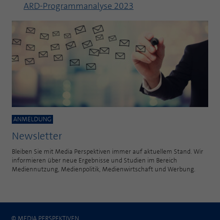
ARD-Programmanalyse 2023
Laufzeit
1 Jahr
Zweck
PHPs Standard Sitzungs Identifikation
Cookie von AT INTERNET zur Steuerung der
Zweck
erweiterten Script- und Ereignisbehandlung
ANMELDUNG
Newsletter
Bleiben Sie mit Media Perspektiven immer auf aktuellem Stand. Wir
informieren über neue Ergebnisse und Studien im Bereich
Mediennutzung, Medienpolitik, Medienwirtschaft und Werbung.
© MEDIA PERSPEKTIVEN