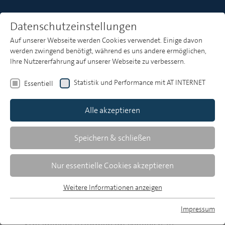
Datenschutzeinstellungen
Auf unserer Webseite werden Cookies verwendet. Einige davon
MP 14/2026: ARD-Forschungsdienst: Wahrnehmung und Akzeptanz von Werbung im Umfeld von Streamingangeboten
werden zwingend benötigt, während es uns andere ermöglichen,
Ihre Nutzererfahrung auf unserer Webseite zu verbessern.
Uli Gleich/ARD-Forschungsdienst
Statistik und Performance mit AT INTERNET
Essentiell
Wahrnehmung und Akzeptanz von
Alle akzeptieren
Werbung im Umfeld von
Streamingangeboten
Speichern & schließen
ARD-Forschungsdienst
Nur essentielle Cookies akzeptieren
Kurz und knapp
Weitere Informationen anzeigen
Essentiell
Aktuellen Studien zufolge steigt die Beliebtheit
Essentielle Cookies werden für grundlegende Funktionen der
Impressum
von werbefinanzierten Video-
Webseite benötigt. Dadurch ist gewährleistet, dass die