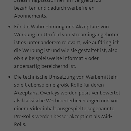
Streamingplattformen im Vergleich zu
Webseite einwandfrei funktioniert.
bezahlten und dadurch werbefreien
Name
Cookie-Informationen anzeigen
fe_typo_user
Abonnements.
Für die Wahrnehmung und Akzeptanz von
Anbieter
TYPO3
Statistik und Performance mit AT INTERNET
Werbung im Umfeld von Streamingangeboten
CROSS-DEVICE ANALYTICS LÖSUNG
Laufzeit
Session
ist es unter anderem relevant, wie aufdringlich
Name
Cookie-Informationen anzeigen
atidvisitor
die Werbung ist und wie sie gestaltet ist, also
Dieses Cookie ist ein Standard-Session-
ob sie beispielsweise informativ oder
Cookie von TYPO3. Es speichert im Falle
Anbieter
AT INTERNET
eines Benutzer-Logins die Session ID
andersartig bereichernd ist.
Zweck
mithilfe derer der eingeloggte User
Laufzeit
1 Jahr
Die technische Umsetzung von Werbemitteln
wiedererkannt wird, um ihm Zugang zu
geschützten Bereichen zu gewähren.
spielt ebenso eine große Rolle für deren
Cookie von AT INTERNET zur Steuerung der
Zweck
Akzeptanz. Overlays werden positiver bewertet
erweiterten Script- und Ereignisbehandlung
als klassische Werbeunterbrechungen und vor
Name
PHPSESSID
einem Videoinhalt ausgespielte sogenannte
Name
atuserid
Anbieter
php
Pre-Rolls werden besser akzeptiert als Mid-
Rolls.
Anbieter
AT INTERNET
Laufzeit
Ende der Sitzung