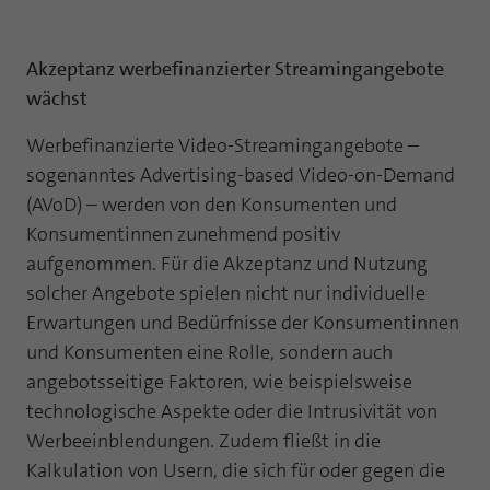
Laufzeit
1 Jahr
Zweck
PHPs Standard Sitzungs Identifikation
Akzeptanz werbefinanzierter Streamingangebote
Cookie von AT INTERNET zur Steuerung der
Zweck
erweiterten Script- und Ereignisbehandlung
wächst
Werbefinanzierte Video-Streamingangebote –
sogenanntes Advertising-based Video-on-Demand
(AVoD) – werden von den Konsumenten und
Konsumentinnen zunehmend positiv
aufgenommen. Für die Akzeptanz und Nutzung
solcher Angebote spielen nicht nur individuelle
Erwartungen und Bedürfnisse der Konsumentinnen
und Konsumenten eine Rolle, sondern auch
angebotsseitige Faktoren, wie beispielsweise
technologische Aspekte oder die Intrusivität von
Werbeeinblendungen. Zudem fließt in die
Kalkulation von Usern, die sich für oder gegen die