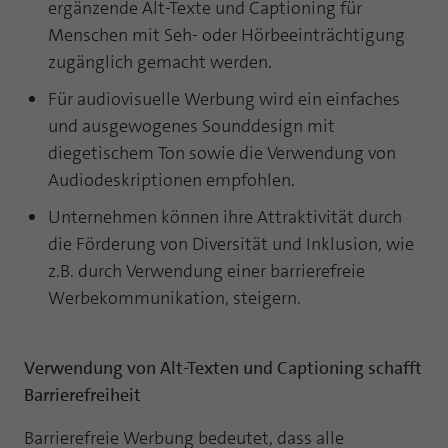
Webseite einwandfrei funktioniert.
ergänzende Alt-Texte und Captioning für
Menschen mit Seh- oder Hörbeeinträchtigung
Name
Cookie-Informationen anzeigen
fe_typo_user
zugänglich gemacht werden.
Anbieter
TYPO3
Für audiovisuelle Werbung wird ein einfaches
Statistik und Performance mit AT INTERNET
und ausgewogenes Sounddesign mit
CROSS-DEVICE ANALYTICS LÖSUNG
Laufzeit
Session
diegetischem Ton sowie die Verwendung von
Name
Cookie-Informationen anzeigen
atidvisitor
Dieses Cookie ist ein Standard-Session-
Audiodeskriptionen empfohlen.
Cookie von TYPO3. Es speichert im Falle
Anbieter
AT INTERNET
Unternehmen können ihre Attraktivität durch
eines Benutzer-Logins die Session ID
Zweck
mithilfe derer der eingeloggte User
die Förderung von Diversität und Inklusion, wie
Laufzeit
1 Jahr
wiedererkannt wird, um ihm Zugang zu
z.B. durch Verwendung einer barrierefreie
geschützten Bereichen zu gewähren.
Werbekommunikation, steigern.
Cookie von AT INTERNET zur Steuerung der
Zweck
erweiterten Script- und Ereignisbehandlung
Name
PHPSESSID
Verwendung von Alt-Texten und Captioning schafft
Name
atuserid
Anbieter
php
Barrierefreiheit
Anbieter
AT INTERNET
Laufzeit
Ende der Sitzung
Barrierefreie Werbung bedeutet, dass alle