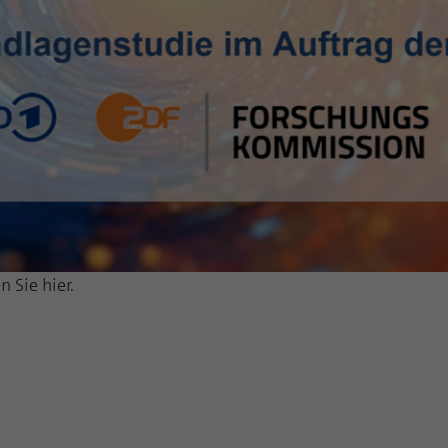
Zweck
PHPs Standard Sitzungs Identifikation
Laufzeit
1 Jahr
Cookie von AT INTERNET zur Steuerung der
Zweck
erweiterten Script- und Ereignisbehandlung
 Sie hier.