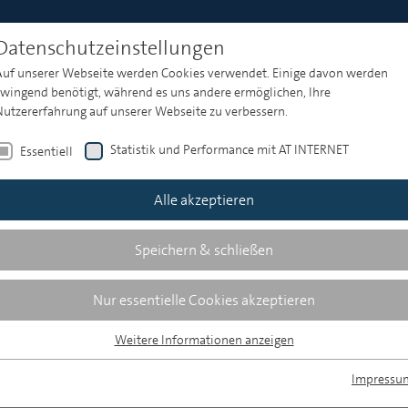
Datenschutzeinstellungen
Medienstudie 2025
Auf unserer Webseite werden Cookies verwendet. Einige davon werden
zwingend benötigt, während es uns andere ermöglichen, Ihre
Nutzererfahrung auf unserer Webseite zu verbessern.
tabliert, Wachstum begrenzt. Ergebnisse der ARD/ZDF-M
Statistik und Performance mit AT INTERNET
Essentiell
Alle akzeptieren
Speichern & schließen
tabliert, Wachstum begrenzt
Nur essentielle Cookies akzeptieren
Weitere Informationen anzeigen
Essentiell
sgeprägt
Essentielle Cookies werden für grundlegende Funktionen der Webseite
Impressu
benötigt. Dadurch ist gewährleistet, dass die Webseite einwandfrei