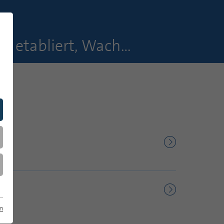
Mediennutzung der 14- bis 29-Jährigen: On-Demand etabliert, Wachstum begrenzt
edienstudie 2025
m