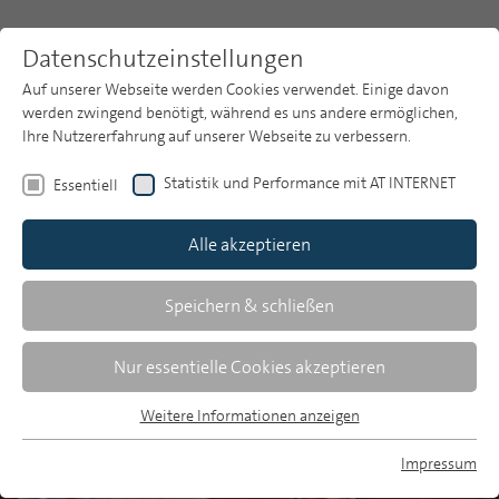
Datenschutzeinstellungen
Auf unserer Webseite werden Cookies verwendet. Einige davon
werden zwingend benötigt, während es uns andere ermöglichen,
Ihre Nutzererfahrung auf unserer Webseite zu verbessern.
Themen
Themen
Medieninhalte
Künstliche Intelligenz
Statistik und Performance mit AT INTERNET
Essentiell
Wofür nutzen Jugendliche
Publikationsarchiv
KI-Anwendungen?
Alle akzeptieren
Studien
Über uns
Speichern & schließen
Nutzungsmotive von Künstlicher Intelligenz im
Jugendalter
Suche
Nur essentielle Cookies akzeptieren
Newsletter
Weitere Informationen anzeigen
Essentiell
Essentielle Cookies werden für grundlegende Funktionen der
Impressum
Webseite benötigt. Dadurch ist gewährleistet, dass die
MP auf Bluesky