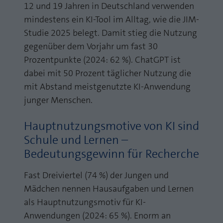
12 und 19 Jahren in Deutschland verwenden
Laufzeit
1 Jahr
Zweck
PHPs Standard Sitzungs Identifikation
mindestens ein KI-Tool im Alltag, wie die JIM-
Cookie von AT INTERNET zur Steuerung der
Studie 2025 belegt. Damit stieg die Nutzung
Zweck
erweiterten Script- und Ereignisbehandlung
gegenüber dem Vorjahr um fast 30
Prozentpunkte (2024: 62 %). ChatGPT ist
dabei mit 50 Prozent täglicher Nutzung die
mit Abstand meistgenutzte KI-Anwendung
junger Menschen.
Hauptnutzungsmotive von KI sind
Schule und Lernen –
Bedeutungsgewinn für Recherche
Fast Dreiviertel (74 %) der Jungen und
Mädchen nennen Hausaufgaben und Lernen
als Hauptnutzungsmotiv für KI-
Anwendungen (2024: 65 %). Enorm an