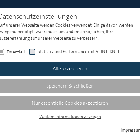
Datenschutzeinstellungen
Auf unserer Webseite werden Cookies verwendet. Einige davon werden
zwingend benötigt, während es uns andere ermöglichen, Ihre
Nutzererfahrung auf unserer Webseite zu verbessern.
 Verbreitung und Wahrnehmung
Statistik und Performance mit AT INTERNET
Essentiell
Alle akzeptieren
Speichern & schließen
 Verbreitung und Wahrnehmung
Nur essentielle Cookies akzeptieren
Weitere Informationen anzeigen
Essentiell
Essentielle Cookies werden für grundlegende Funktionen der Webseite
Impressu
nd Antworten von KI-Tools bewerten
benötigt. Dadurch ist gewährleistet, dass die Webseite einwandfrei