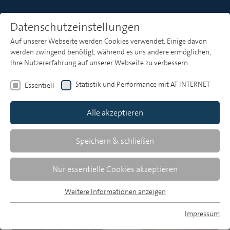
Datenschutzeinstellungen
Auf unserer Webseite werden Cookies verwendet. Einige davon
Künstliche Intelligenz
werden zwingend benötigt, während es uns andere ermöglichen,
Ihre Nutzererfahrung auf unserer Webseite zu verbessern.
Auf dieser Seite finden Sie Beiträge, die sich mit
Statistik und Performance mit AT INTERNET
Essentiell
dem Thema Künstliche Intelligenz (KI) im
Medienkontext auseinandersetzen.
Alle akzeptieren
Speichern & schließen
Aktuelles zum Thema Künstliche
Intelligenz
Nur essentielle Cookies akzeptieren
Weitere Informationen anzeigen
Essentiell
Essentielle Cookies werden für grundlegende Funktionen der
Impressum
Webseite benötigt. Dadurch ist gewährleistet, dass die