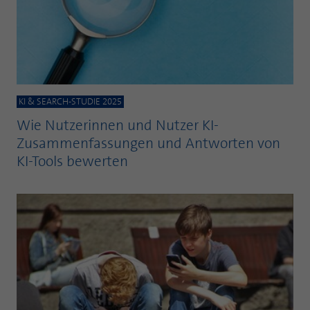
Laufzeit
1 Jahr
Zweck
PHPs Standard Sitzungs Identifikation
Cookie von AT INTERNET zur Steuerung der
Zweck
erweiterten Script- und Ereignisbehandlung
KI & SEARCH-STUDIE 2025
Wie Nutzerinnen und Nutzer KI-
Zusammenfassungen und Antworten von
KI-Tools bewerten